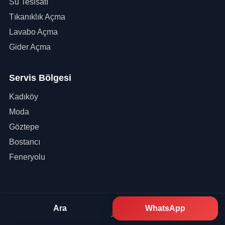
Su Tesisatı
Tıkanıklık Açma
Lavabo Açma
Gider Açma
Servis Bölgesi
Kadıköy
Moda
Göztepe
Bostancı
Feneryolu
© 2026 Kadıköy Tesisat - Tüm Hakları Saklıdır.
Ara
WhatsApp
7/24 Tesisat Hizmeti