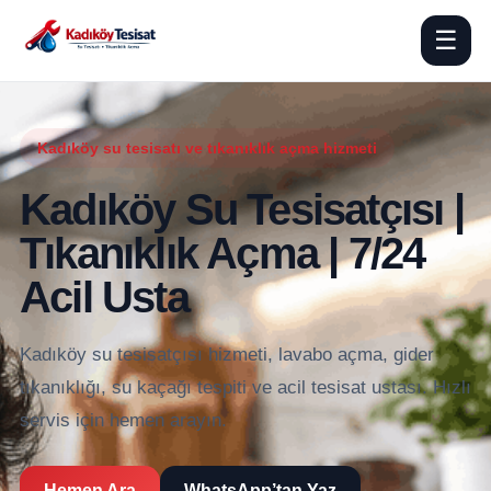
☰
Kadıköy su tesisatı ve tıkanıklık açma hizmeti
Kadıköy Su Tesisatçısı |
Tıkanıklık Açma | 7/24
Acil Usta
Kadıköy su tesisatçısı hizmeti, lavabo açma, gider
tıkanıklığı, su kaçağı tespiti ve acil tesisat ustası. Hızlı
servis için hemen arayın.
Hemen Ara
WhatsApp’tan Yaz